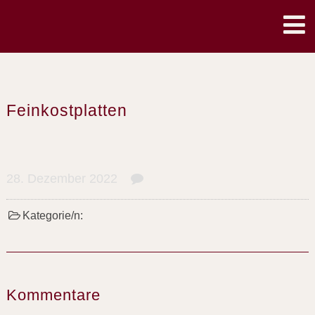
Südländische Feinkost
Feinkostplatten
Bistro
Amina-Mobil
28. Dezember 2022
0
Über uns
Kategorie/n:
Standorte
Jobangebote
Kontakt
Kommentare